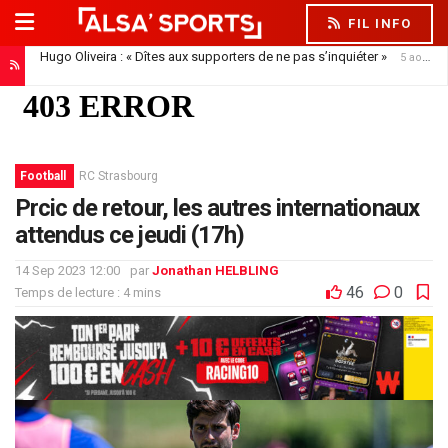
FIL INFO
Hugo Oliveira : « Dîtes aux supporters de ne pas s’inquiéter »
5 août 2026
Football
RC Strasbourg
Prcic de retour, les autres internationaux
attendus ce jeudi (17h)
14 Sep 2023 12:00
par
Jonathan HELBLING
46
0
Temps de lecture : 4 mins