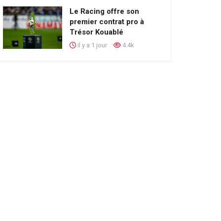
Le Racing offre son
premier contrat pro à
Trésor Kouablé
il y a 1 jour
4.4k