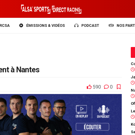
RCSA
ÉMISSIONS & VIDÉOS
PODCAST
NOS PART
Co
ment à Nantes
590
0
Of
Ko