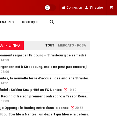
Connexion
S'inscrire
ENAIRES
BOUTIQUE
FIL INFO
TOUT
MERCATO - RCSA
mment regarder Fribourg – Strasbourg ce samedi ?
14:59
Jørgensen est à Strasbourg, mais ne peut pas encore jouer
08:06
Nantes, la nouvelle terre d’accueil des anciens Strasbourgeois
14:51
ficiel : Saïdou Sow prêté au FC Nantes
10:10
Le Racing offre son premier contrat pro à Trésor Kouablé
08:09
jo Oppong : le Racing entre dans la danse
20:56
Saïdou Sow file à Nantes : un départ qui libère la défense