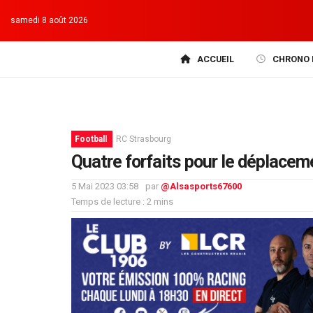
samedi 8 août 2026
ACCUEIL
CHRONO 
Football
RC Strasbourg
Quatre forfaits pour le déplace
5 Mai 2023 03:58
par
@Alsasports67600
Temps de lecture : 2 mins