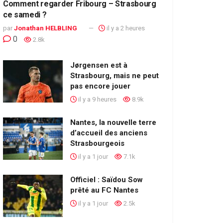
Comment regarder Fribourg – Strasbourg
ce samedi ?
par
Jonathan HELBLING
il y a 2 heures
0
2.8k
Jørgensen est à
Strasbourg, mais ne peut
pas encore jouer
il y a 9 heures
8.9k
Nantes, la nouvelle terre
d’accueil des anciens
Strasbourgeois
il y a 1 jour
7.1k
Officiel : Saïdou Sow
prêté au FC Nantes
il y a 1 jour
2.5k