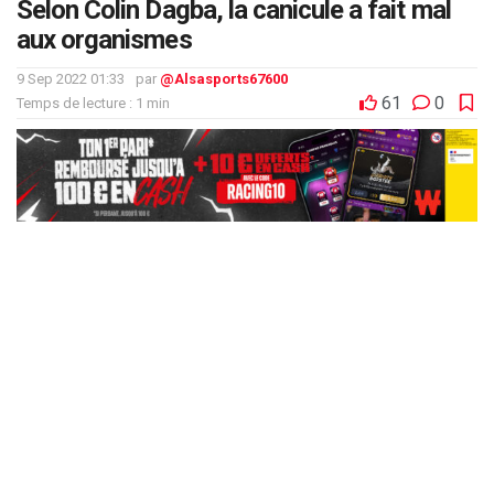
Selon Colin Dagba, la canicule a fait mal
aux organismes
9 Sep 2022 01:33
par
@Alsasports67600
61
0
Temps de lecture : 1 min