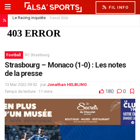
FIL INFO
Le Racing inquiète
5 août 2026
Football
RC Strasbourg
Strasbourg – Monaco (1-0) : Les notes
de la presse
13 Mar 2022 09:52
par
Jonathan HELBLING
180
0
Temps de lecture : 11 mins