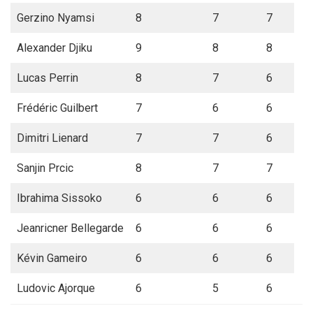
Gerzino Nyamsi
8
7
7
Alexander Djiku
9
8
8
Lucas Perrin
8
7
6
Frédéric Guilbert
7
6
6
Dimitri Lienard
7
7
6
Sanjin Prcic
8
7
7
Ibrahima Sissoko
6
6
6
Jeanricner Bellegarde
6
6
6
Kévin Gameiro
6
6
6
Ludovic Ajorque
6
5
6