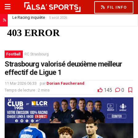
FIL INFO
Le Racing inquiète
5 août 2026
Football
RC Strasbourg
Strasbourg valorisé deuxième meilleur
effectif de Ligue 1
11 Mar 2026 06:33
par
Dorian Faucherand
145
0
Temps de lecture : 2 mins