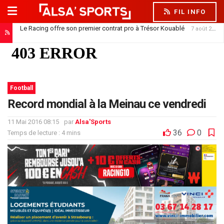
FIL INFO
Le Racing offre son premier contrat pro à Trésor Kouablé
7 août 2026
Football
Record mondial à la Meinau ce vendredi
11 Mai 2016 08:15
par
Alsa'Sports
36
0
Temps de lecture : 4 mins