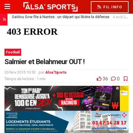
FIL INFO
Saïdou Sow file à Nantes : un départ qui libère la défense
6 août 2026
Football
Salmier et Belahmeur OUT !
20 Nov 2015 10:53
par
Alsa'Sports
36
0
Temps de lecture : 1 min