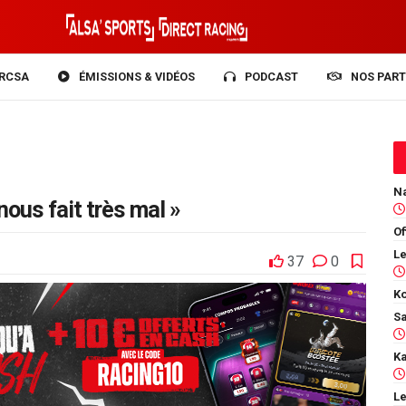
RCSA
ÉMISSIONS & VIDÉOS
PODCAST
NOS PART
nous fait très mal »
Of
37
0
Ko
Le