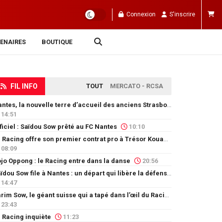
Connexion
S'inscrire
ENAIRES
BOUTIQUE
FIL INFO
TOUT
MERCATO - RCSA
Nantes, la nouvelle terre d’accueil des anciens Strasbourgeois
14:51
ficiel : Saïdou Sow prêté au FC Nantes
10:10
Le Racing offre son premier contrat pro à Trésor Kouablé
08:09
jo Oppong : le Racing entre dans la danse
20:56
Saïdou Sow file à Nantes : un départ qui libère la défense
14:47
Karim Sow, le géant suisse qui a tapé dans l’œil du Racing
23:43
 Racing inquiète
11:23