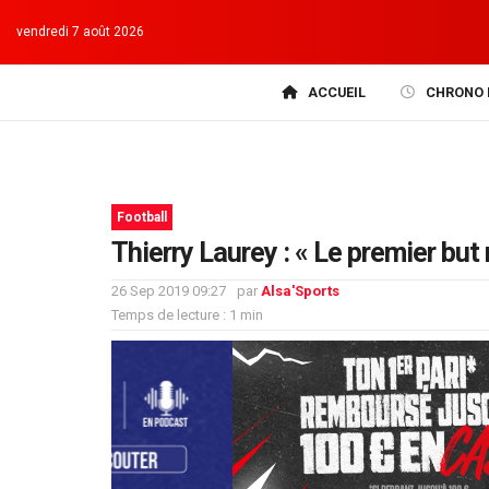
vendredi 7 août 2026
ACCUEIL
CHRONO 
Football
Thierry Laurey : « Le premier but 
26 Sep 2019 09:27
par
Alsa'Sports
Temps de lecture : 1 min