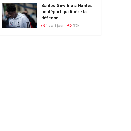
Saïdou Sow file à Nantes :
un départ qui libère la
défense
il y a 1 jour
5.7k