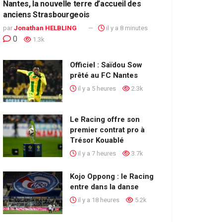
Nantes, la nouvelle terre d’accueil des
anciens Strasbourgeois
par
Jonathan HELBLING
il y a 8 minutes
0
1.3k
Officiel : Saïdou Sow
prêté au FC Nantes
il y a 5 heures
2.3k
Le Racing offre son
premier contrat pro à
Trésor Kouablé
il y a 7 heures
3.7k
Kojo Oppong : le Racing
entre dans la danse
il y a 18 heures
5.2k