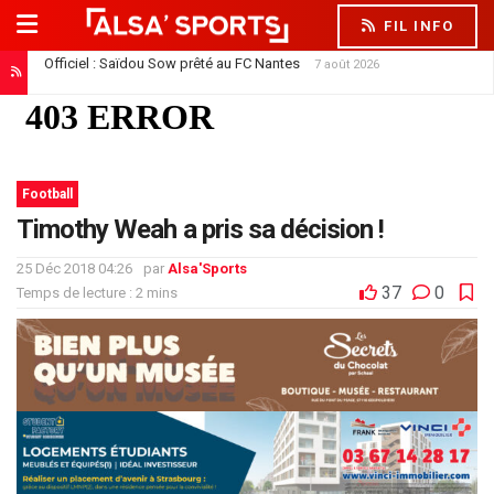
FIL INFO
Officiel : Saïdou Sow prêté au FC Nantes
7 août 2026
Football
Timothy Weah a pris sa décision !
25 Déc 2018 04:26
par
Alsa'Sports
37
0
Temps de lecture : 2 mins