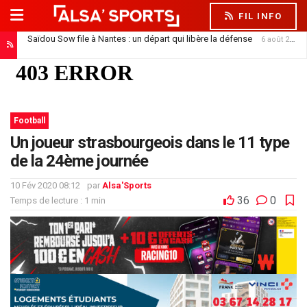
FIL INFO
Saïdou Sow file à Nantes : un départ qui libère la défense
6 août 2026
Football
Un joueur strasbourgeois dans le 11 type
de la 24ème journée
10 Fév 2020 08:12
par
Alsa'Sports
36
0
Temps de lecture : 1 min