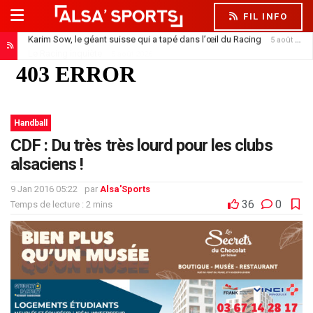
FIL INFO
Le Racing inquiète
5 août 2026
Handball
CDF : Du très très lourd pour les clubs
alsaciens !
9 Jan 2016 05:22
par
Alsa'Sports
36
0
Temps de lecture : 2 mins