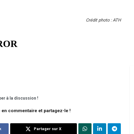
Crédit photo : ATH
er à la discussion !
e en commentaire et partagez-le !
k
Partager sur X