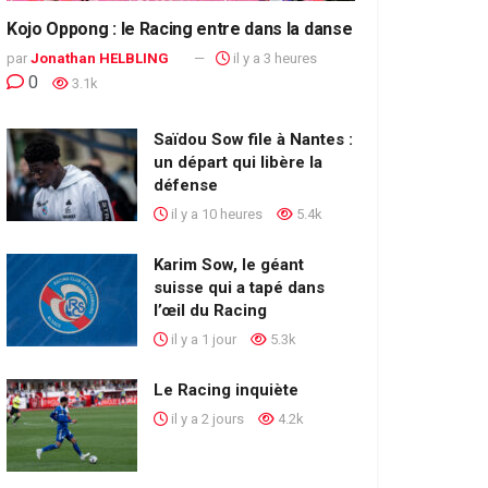
Kojo Oppong : le Racing entre dans la danse
par
Jonathan HELBLING
il y a 3 heures
0
3.1k
Saïdou Sow file à Nantes :
un départ qui libère la
défense
il y a 10 heures
5.4k
Karim Sow, le géant
suisse qui a tapé dans
l’œil du Racing
il y a 1 jour
5.3k
Le Racing inquiète
il y a 2 jours
4.2k