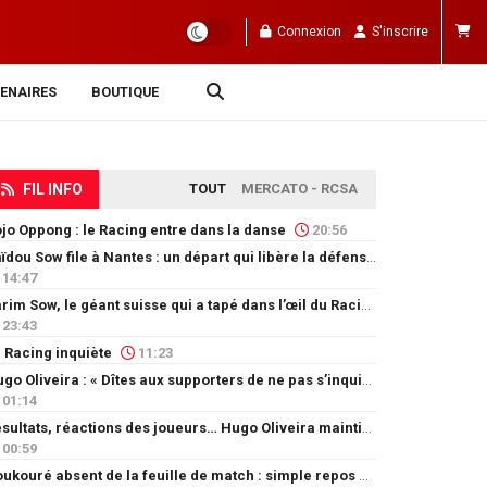
Connexion
S'inscrire
ENAIRES
BOUTIQUE
FIL INFO
TOUT
MERCATO - RCSA
jo Oppong : le Racing entre dans la danse
20:56
Saïdou Sow file à Nantes : un départ qui libère la défense
14:47
Karim Sow, le géant suisse qui a tapé dans l’œil du Racing
23:43
 Racing inquiète
11:23
Hugo Oliveira : « Dîtes aux supporters de ne pas s’inquiéter »
01:14
Résultats, réactions des joueurs… Hugo Oliveira maintient son exigence
00:59
Doukouré absent de la feuille de match : simple repos ou départ imminent ?