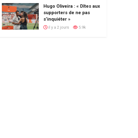
Hugo Oliveira : « Dîtes aux
supporters de ne pas
s’inquiéter »
il y a 2 jours
5.9k