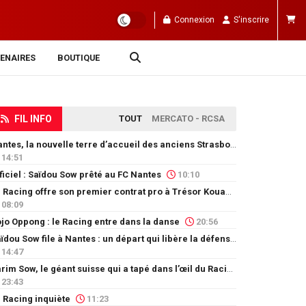
Connexion
S'inscrire
ENAIRES
BOUTIQUE
FIL INFO
TOUT
MERCATO - RCSA
Nantes, la nouvelle terre d’accueil des anciens Strasbourgeois
14:51
ficiel : Saïdou Sow prêté au FC Nantes
10:10
Le Racing offre son premier contrat pro à Trésor Kouablé
08:09
jo Oppong : le Racing entre dans la danse
20:56
Saïdou Sow file à Nantes : un départ qui libère la défense
14:47
Karim Sow, le géant suisse qui a tapé dans l’œil du Racing
23:43
 Racing inquiète
11:23