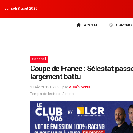
samedi 8 août 2026
ACCUEIL
CHRONO 
Handball
Coupe de France : Sélestat pass
largement battu
2 Déc 2018 07:08
par
Alsa'Sports
Temps de lecture : 2 mins