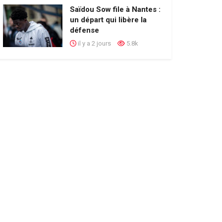
Saïdou Sow file à Nantes :
un départ qui libère la
défense
il y a 2 jours
5.8k