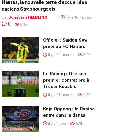
Nantes, la nouvelle terre d’accueil des
anciens Strasbourgeois
par
Jonathan HELBLING
il y a 16 heures
0
6.3k
Officiel : Saïdou Sow
prêté au FC Nantes
il y a 21 heures
2.5k
Le Racing offre son
premier contrat pro à
Trésor Kouablé
il y a 23 heures
4.2k
Kojo Oppong : le Racing
entre dans la danse
il y a 1 jour
5.8k