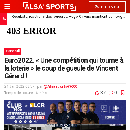
FIL INFO
Résultats, réactions des joueurs… Hugo Oliveira maintient son exigence
Handball
Euro2022. « Une compétition qui tourne à
la loterie » le coup de gueule de Vincent
Gérard !
21 Jan 2022 08:57
par
@Alsasports67600
87
0
Temps de lecture : 6 mins