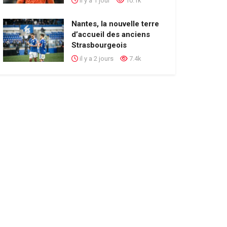
il y a 1 jour
10.1k
Nantes, la nouvelle terre
d’accueil des anciens
Strasbourgeois
il y a 2 jours
7.4k