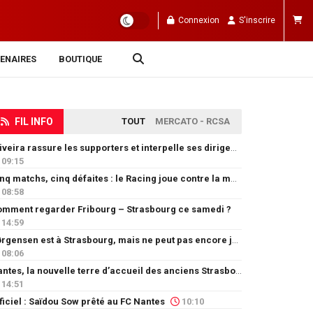
Connexion
S'inscrire
ENAIRES
BOUTIQUE
FIL INFO
TOUT
MERCATO - RCSA
Oliveira rassure les supporters et interpelle ses dirigeants
09:15
Cinq matchs, cinq défaites : le Racing joue contre la montre
08:58
mment regarder Fribourg – Strasbourg ce samedi ?
14:59
Jørgensen est à Strasbourg, mais ne peut pas encore jouer
08:06
Nantes, la nouvelle terre d’accueil des anciens Strasbourgeois
14:51
ficiel : Saïdou Sow prêté au FC Nantes
10:10