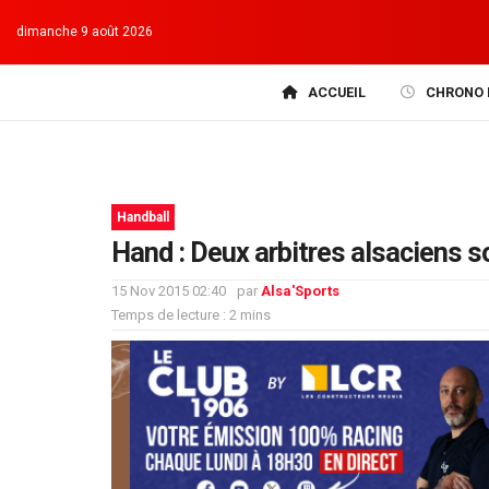
dimanche 9 août 2026
ACCUEIL
CHRONO 
Handball
Hand : Deux arbitres alsaciens s
15 Nov 2015 02:40
par
Alsa'Sports
Temps de lecture : 2 mins