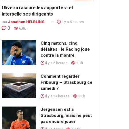
Oliveira rassure les supporters et
interpelle ses dirigeants
par
Jonathan HELBLING
il y a 6 heures
0
6.8k
Cinq matchs, cinq
défaites : le Racing joue
contre la montre
il y a 6 heures
3.7k
Comment regarder
Fribourg – Strasbourg ce
samedi ?
il y a 24 heures
3.5k
Jørgensen est à
Strasbourg, mais ne peut
pas encore jouer