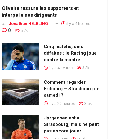
Oliveira rassure les supporters et
interpelle ses dirigeants
par
Jonathan HELBLING
il y a 4 heures
0
5.7k
Cinq matchs, cinq
défaites : le Racing joue
contre la montre
il y a 4 heures
3.3k
Comment regarder
Fribourg – Strasbourg ce
samedi ?
il y a 22 heures
3.5k
Jørgensen est à
Strasbourg, mais ne peut
pas encore jouer