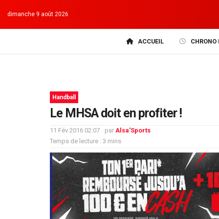
dimanche 9 août 2026
ACCUEIL
CHRONO 
Handball
Le MHSA doit en profiter !
11 Fév 2016 02:07
par
Alsa'Sports
Temps de lecture : 3 mins