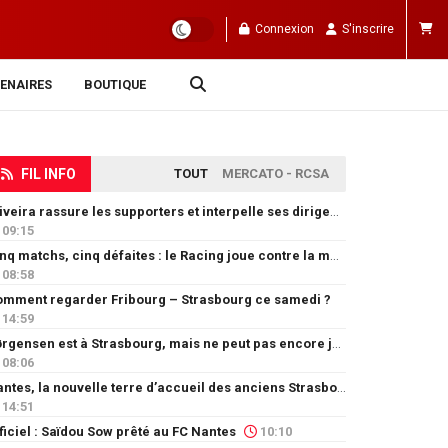
Connexion
S'inscrire
ENAIRES
BOUTIQUE
FIL INFO
TOUT
MERCATO - RCSA
Oliveira rassure les supporters et interpelle ses dirigeants
09:15
Cinq matchs, cinq défaites : le Racing joue contre la montre
08:58
mment regarder Fribourg – Strasbourg ce samedi ?
14:59
Jørgensen est à Strasbourg, mais ne peut pas encore jouer
08:06
Nantes, la nouvelle terre d’accueil des anciens Strasbourgeois
14:51
ficiel : Saïdou Sow prêté au FC Nantes
10:10