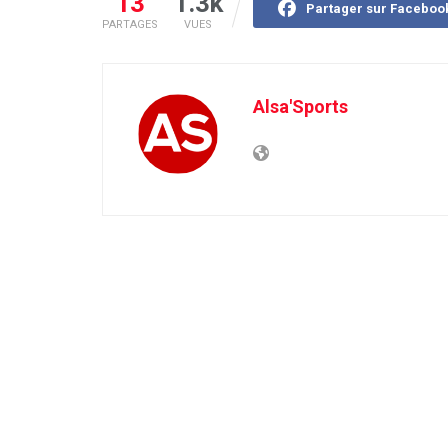
13
1.3k
Partager sur Faceboo
PARTAGES
VUES
Alsa'Sports