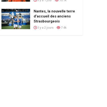
il y a 1 jour
10.1k
Nantes, la nouvelle terre
d’accueil des anciens
Strasbourgeois
il y a 2 jours
7.4k