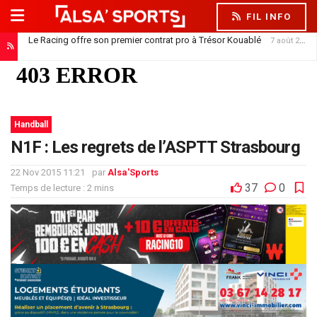
FIL INFO
Le Racing offre son premier contrat pro à Trésor Kouablé
7 août 2026
Handball
N1F : Les regrets de l’ASPTT Strasbourg
22 Nov 2015 11:21
par
Alsa'Sports
37
0
Temps de lecture : 2 mins