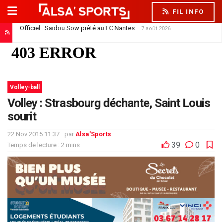
FIL INFO
Officiel : Saïdou Sow prêté au FC Nantes
7 août 2026
Le Racing offre son premier contrat pro à Trésor Kouablé
7 août 2026
Volley-ball
Volley : Strasbourg déchante, Saint Louis
sourit
22 Nov 2015 11:37
par
Alsa'Sports
39
0
Temps de lecture : 2 mins