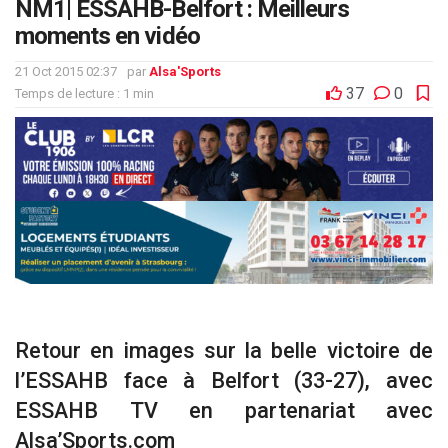
NM1| ESSAHB-Belfort : Meilleurs
moments en vidéo
21 Oct 2015 02:37
par
Alsa'Sports
37
0
Temps de lecture : 1 min
Retour en images sur la belle victoire de
l’ESSAHB face à Belfort (33-27), avec
ESSAHB TV en partenariat avec
Alsa’Sports.com