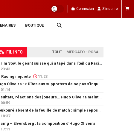
Connexion
S'inscrire
ENAIRES
BOUTIQUE
FIL INFO
TOUT
MERCATO - RCSA
Karim Sow, le géant suisse qui a tapé dans l’œil du Racing
23:43
 Racing inquiète
11:23
Hugo Oliveira : « Dîtes aux supporters de ne pas s’inquiéter »
01:14
Résultats, réactions des joueurs… Hugo Oliveira maintient son exigence
00:59
Doukouré absent de la feuille de match : simple repos ou départ imminent ?
18:37
cing – Elversberg : la composition d’Hugo Oliveira
17:11