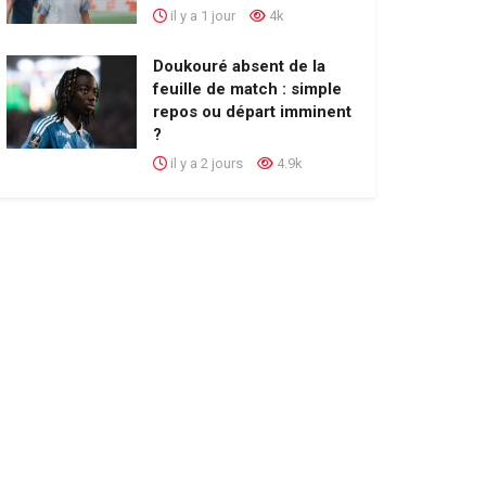
il y a 1 jour
4k
Doukouré absent de la
feuille de match : simple
repos ou départ imminent
?
il y a 2 jours
4.9k