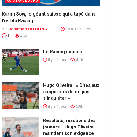
RC STRASBOURG
Karim Sow, le géant suisse qui a tapé dans
l’œil du Racing
par
Jonathan HELBLING
il y a 12 heures
0
4.4k
Le Racing inquiète
il y a 1 jour
4.1k
Hugo Oliveira : « Dîtes aux
supporters de ne pas
s’inquiéter »
il y a 1 jour
5.8k
Résultats, réactions des
joueurs… Hugo Oliveira
maintient son exigence