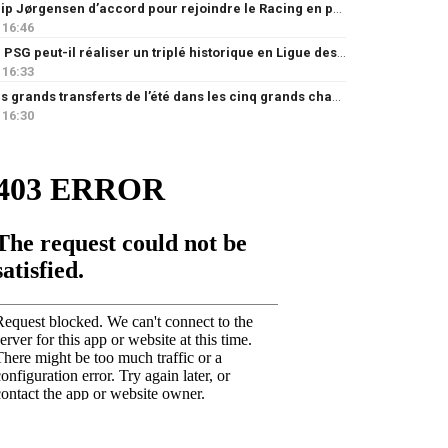
Filip Jørgensen d’accord pour rejoindre le Racing en prêt
16:46
Le PSG peut-il réaliser un triplé historique en Ligue des champions ?
16:33
Les grands transferts de l’été dans les cinq grands championnats européens : quels clubs ont le plus investi ?
16:30