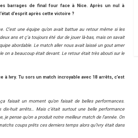
les barrages de final four face à Nice. Après un nul à
’état d’esprit après cette victoire ?
ice. C’est une équipe qu’on avait battue au retour même si les
 deux ans et ç’a toujours été dur de jouer là-bas, mais on savait
 équipe abordable. Le match aller nous avait laissé un gout amer
e on a beaucoup était devant. Le retour était très abouti sur le
ace à Ivry. Tu sors un match incroyable avec 18 arrêts, c’est
, ça faisait un moment qu’on faisait de belles performances.
ais dix-huit arrêts… Mais c’était surtout une belle performance
se, je pense qu’on a produit notre meilleur match de l’année. On
matchs coups prêts ces derniers temps alors qu’Ivry était dans