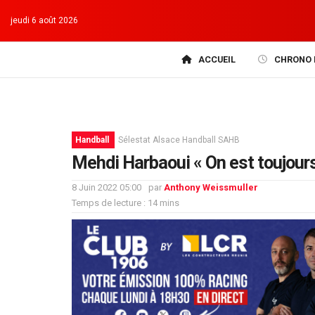
jeudi 6 août 2026
ACCUEIL
CHRONO 
Handball
Sélestat Alsace Handball SAHB
Mehdi Harbaoui « On est toujours
8 Juin 2022 05:00
par
Anthony Weissmuller
Temps de lecture : 14 mins