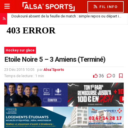
FIL INFO
Doukouré absent de la feuille de match : simple repos ou départ imminent ?
Hockey sur glace
Etoile Noire 5 – 3 Amiens (Terminé)
23 Déc 2015 10:05
par
Alsa'Sports
36
0
Temps de lecture : 1 min