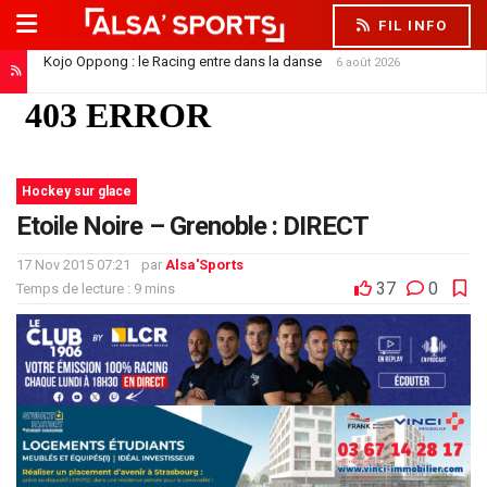
FIL INFO
Kojo Oppong : le Racing entre dans la danse
6 août 2026
Hockey sur glace
Etoile Noire – Grenoble : DIRECT
17 Nov 2015 07:21
par
Alsa'Sports
37
0
Temps de lecture : 9 mins