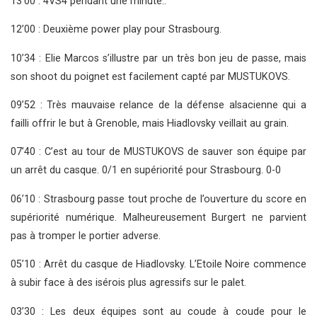
13’00 : 4VS4 pendant une minute..
12’00 : Deuxième power play pour Strasbourg.
10’34 : Elie Marcos s’illustre par un très bon jeu de passe, mais
son shoot du poignet est facilement capté par MUSTUKOVS.
09’52 : Très mauvaise relance de la défense alsacienne qui a
failli offrir le but à Grenoble, mais Hiadlovsky veillait au grain.
07’40 : C’est au tour de MUSTUKOVS de sauver son équipe par
un arrêt du casque. 0/1 en supériorité pour Strasbourg. 0-0
06’10 : Strasbourg passe tout proche de l’ouverture du score en
supériorité numérique. Malheureusement Burgert ne parvient
pas à tromper le portier adverse.
05’10 : Arrêt du casque de Hiadlovsky. L’Etoile Noire commence
à subir face à des isérois plus agressifs sur le palet.
03’30 : Les deux équipes sont au coude à coude pour le