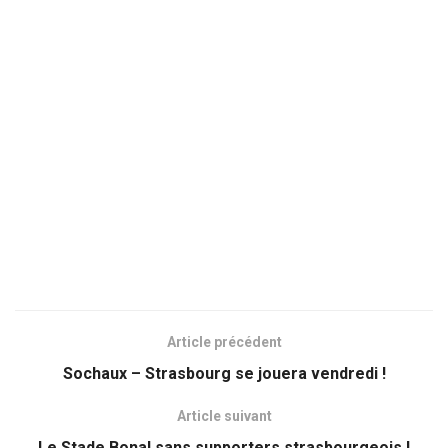
Article précédent
Sochaux – Strasbourg se jouera vendredi !
Article suivant
Le Stade Bonal sans supporters strasbourgeois !