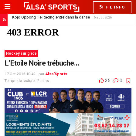
FIL INFO
Kojo Oppong : le Racing entre dans la danse
6 août 2026
Hockey sur glace
L’Etoile Noire trébuche…
17 Oct 2015 10:42
par
Alsa'Sports
35
0
Temps de lecture : 2 mins