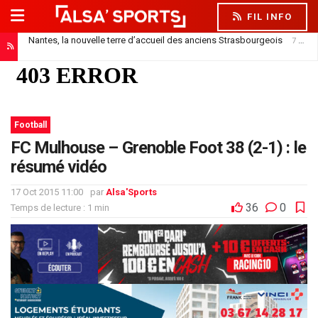
FIL INFO
Nantes, la nouvelle terre d’accueil des anciens Strasbourgeois
7 août 2026
Football
FC Mulhouse – Grenoble Foot 38 (2-1) : le
résumé vidéo
17 Oct 2015 11:00
par
Alsa'Sports
36
0
Temps de lecture : 1 min