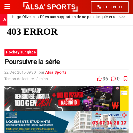
FIL INFO
Hugo Oliveira : « Dîtes aux supporters de ne pas s’inquiéter »
5 août 2026
Hockey sur glace
Poursuivre la série
22 Déc 2015 09:30
par
Alsa'Sports
36
0
Temps de lecture : 3 mins