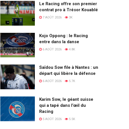
Le Racing offre son premier
contrat pro à Trésor Kouablé
7 AOÛT 2026
3K
Kojo Oppong : le Racing
entre dans la danse
6 AOÛT 2026
4.8K
Saïdou Sow file à Nantes : un
départ qui libère la défense
6 AOÛT 2026
5.7K
Karim Sow, le géant suisse
qui a tapé dans l’œil du
Racing
5 AOÛT 2026
5.5K