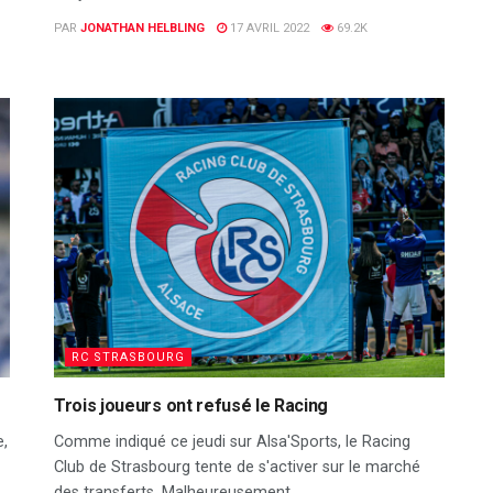
PAR
JONATHAN HELBLING
17 AVRIL 2022
69.2K
RC STRASBOURG
Trois joueurs ont refusé le Racing
e,
Comme indiqué ce jeudi sur Alsa'Sports, le Racing
Club de Strasbourg tente de s'activer sur le marché
des transferts. Malheureusement...