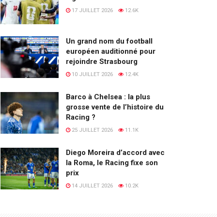
17 JUILLET 2026
12.6K
Un grand nom du football
européen auditionné pour
rejoindre Strasbourg
10 JUILLET 2026
12.4K
Barco à Chelsea : la plus
grosse vente de l’histoire du
Racing ?
25 JUILLET 2026
11.1K
Diego Moreira d’accord avec
la Roma, le Racing fixe son
prix
14 JUILLET 2026
10.2K