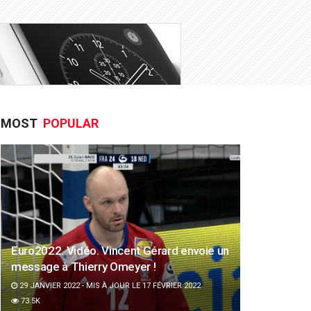
MOST
POPULAR
Euro2022. Vidéo. Vincent Gérard envoie un
message à Thierry Omeyer !
29 JANVIER 2022 - MIS À JOUR LE 17 FÉVRIER 2022
73.5K