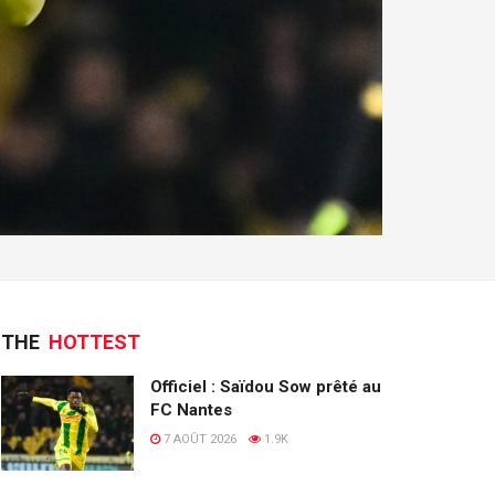
THE
HOTTEST
Officiel : Saïdou Sow prêté au
FC Nantes
7 AOÛT 2026
1.9K