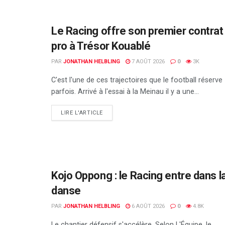
Le Racing offre son premier contrat
pro à Trésor Kouablé
PAR
JONATHAN HELBLING
7 AOÛT 2026
0
3K
C'est l'une de ces trajectoires que le football réserve
parfois. Arrivé à l'essai à la Meinau il y a une...
DETAILS
LIRE L'ARTICLE
Kojo Oppong : le Racing entre dans l
danse
PAR
JONATHAN HELBLING
6 AOÛT 2026
0
4.8K
Le chantier défensif s'accélère. Selon L'Équipe, le