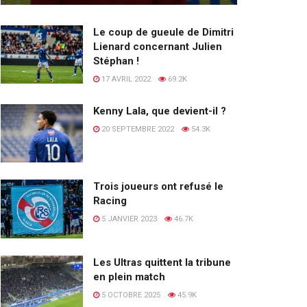
Le coup de gueule de Dimitri
Lienard concernant Julien
Stéphan !
17 AVRIL 2022
69.2K
Kenny Lala, que devient-il ?
20 SEPTEMBRE 2022
54.3K
Trois joueurs ont refusé le
Racing
5 JANVIER 2023
46.7K
Les Ultras quittent la tribune
en plein match
5 OCTOBRE 2025
45.9K