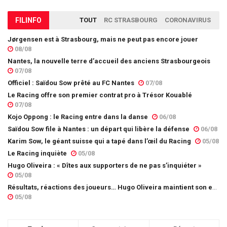
FIL
INFO
TOUT
RC STRASBOURG
CORONAVIRUS
Jørgensen est à Strasbourg, mais ne peut pas encore jouer
08/08
Nantes, la nouvelle terre d’accueil des anciens Strasbourgeois
07/08
Officiel : Saïdou Sow prêté au FC Nantes
07/08
Le Racing offre son premier contrat pro à Trésor Kouablé
07/08
Kojo Oppong : le Racing entre dans la danse
06/08
Saïdou Sow file à Nantes : un départ qui libère la défense
06/08
Karim Sow, le géant suisse qui a tapé dans l’œil du Racing
05/08
Le Racing inquiète
05/08
Hugo Oliveira : « Dîtes aux supporters de ne pas s’inquiéter »
05/08
Résultats, réactions des joueurs… Hugo Oliveira maintient son exigence
05/08