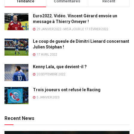
Tendance
Commentaires
Récent
Euro2022. Vidéo. Vincent Gérard envoie un
message à Thierry Omeyer !
29 JANVIER 2022 - MIS À JOUR LE 17 FÉVRIER 2022
Le coup de gueule de Dimitri Lienard concernant
Julien Stéphan !
17 AVRIL 2022
Kenny Lala, que devient-il ?
20 SEPTEMBRE 2022
Trois joueurs ont refusé le Racing
5 JANVIER 2023
Recent News