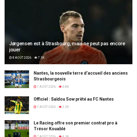
Jørgensen est à Strasbourg, mais ne peut pas encore
jouer
8 AOÛT 2026
7.3K
Nantes, la nouvelle terre d’accueil des anciens
Strasbourgeois
7 AOÛT 2026
6.8K
Officiel : Saïdou Sow prêté au FC Nantes
7 AOÛT 2026
2.5K
Le Racing offre son premier contrat pro à
Trésor Kouablé
7 AOÛT 2026
4.3K