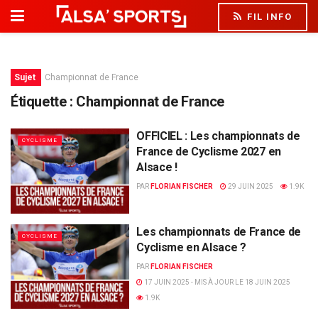
FIL INFO
Sujet
Championnat de France
Étiquette :
Championnat de France
OFFICIEL : Les championnats de
CYCLISME
France de Cyclisme 2027 en
Alsace !
PAR
FLORIAN FISCHER
29 JUIN 2025
1.9K
Les championnats de France de
CYCLISME
Cyclisme en Alsace ?
PAR
FLORIAN FISCHER
17 JUIN 2025 - MIS À JOUR LE 18 JUIN 2025
1.9K