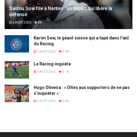
Saïdou Sow file à Nantes : un départ qui libère la
défense
6 AOÛT 2026
3K
Karim Sow, le géant suisse qui a tapé dans l’œil
du Racing
5 AOÛT 2026
4.9K
Le Racing inquiète
5 AOÛT 2026
4.1K
Hugo Oliveira : « Dîtes aux supporters de ne pas
s’inquiéter »
5 AOÛT 2026
5.8K