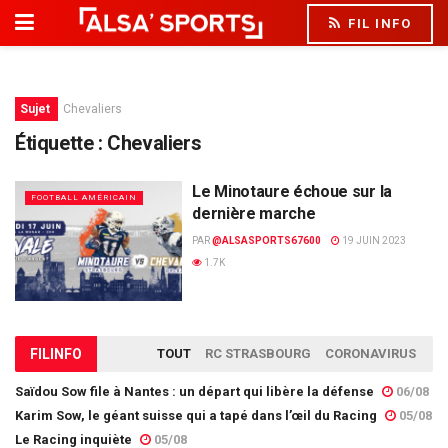
FIL INFO
Sujet
Chevaliers
Étiquette :
Chevaliers
Le Minotaure échoue sur la
FOOTBALL AMÉRICAIN
dernière marche
PAR
@ALSASPORTS67600
19 JUIN 2023
1.7K
FIL
INFO
TOUT
RC STRASBOURG
CORONAVIRUS
Saïdou Sow file à Nantes : un départ qui libère la défense
06/08
Karim Sow, le géant suisse qui a tapé dans l’œil du Racing
05/08
Le Racing inquiète
05/08