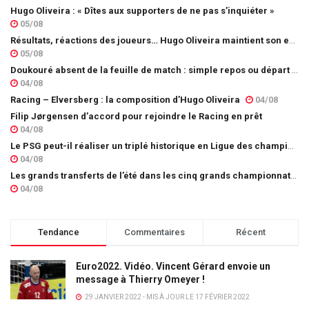
Hugo Oliveira : « Dîtes aux supporters de ne pas s’inquiéter »
05/08
Résultats, réactions des joueurs… Hugo Oliveira maintient son exigence
05/08
Doukouré absent de la feuille de match : simple repos ou départ imminent ?
04/08
Racing – Elversberg : la composition d’Hugo Oliveira
04/08
Filip Jørgensen d’accord pour rejoindre le Racing en prêt
04/08
Le PSG peut-il réaliser un triplé historique en Ligue des champions ?
04/08
Les grands transferts de l’été dans les cinq grands championnats européens : quels clubs ont le plus investi ?
04/08
Tendance
Commentaires
Récent
Euro2022. Vidéo. Vincent Gérard envoie un
message à Thierry Omeyer !
29 JANVIER 2022 - MIS À JOUR LE 17 FÉVRIER 2022