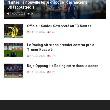
Nantes, la nouvelle terre d’accueil des anciens
Strasbourgeois
7 AOÛT 2026
2K
Officiel : Saïdou Sow prêté au FC Nantes
7 AOÛT 2026
2.4K
Le Racing offre son premier contrat pro à
Trésor Kouablé
7 AOÛT 2026
3.7K
Kojo Oppong : le Racing entre dans la danse
6 AOÛT 2026
5.2K