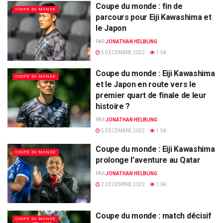
Coupe du monde : fin de
COUPE DU MONDE
parcours pour Eiji Kawashima et
le Japon
PAR
JONATHAN HELBLING
5 DÉCEMBRE 2022
1.5K
Coupe du monde : Eiji Kawashima
COUPE DU MONDE
et le Japon en route vers le
premier quart de finale de leur
histoire ?
PAR
JONATHAN HELBLING
5 DÉCEMBRE 2022
1.5K
Coupe du monde : Eiji Kawashima
COUPE DU MONDE
prolonge l’aventure au Qatar
PAR
JONATHAN HELBLING
2 DÉCEMBRE 2022
1.6K
Coupe du monde : match décisif
COUPE DU MONDE