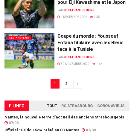
pour Eiji Kawashima et le Japon
PAR
JONATHAN HELBLING
1 DÉCEMBRE 2022
1.5K
Coupe du monde : Youssouf
LES ANCIENS
Fofana titulaire avec les Bleus
face à la Tunisie
PAR
JONATHAN HELBLING
30 NOVEMBRE 2022
1.6K
1
2
FIL
INFO
TOUT
RC STRASBOURG
CORONAVIRUS
Nantes, la nouvelle terre d’accueil des anciens Strasbourgeois
07/08
Officiel : Saïdou Sow prêté au FC Nantes
07/08