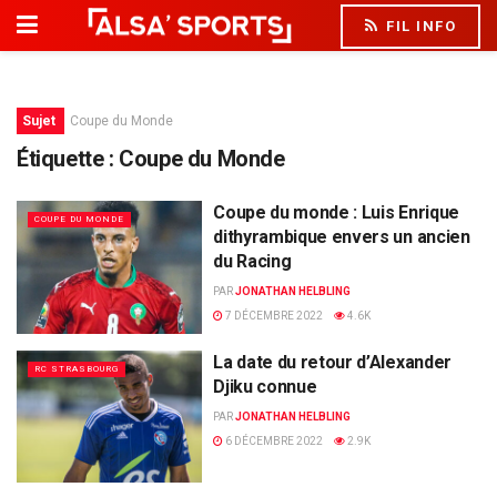
FIL INFO
Sujet
Coupe du Monde
Étiquette :
Coupe du Monde
Coupe du monde : Luis Enrique
COUPE DU MONDE
dithyrambique envers un ancien
du Racing
PAR
JONATHAN HELBLING
7 DÉCEMBRE 2022
4.6K
La date du retour d’Alexander
RC STRASBOURG
Djiku connue
PAR
JONATHAN HELBLING
6 DÉCEMBRE 2022
2.9K