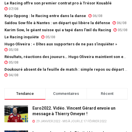
Le Racing offre son premier contrat pro à Trésor Kouablé
07/08
Kojo Oppong : le Racing entre dans la danse
06/08
Saïdou Sow file à Nantes : un départ qui libère la défense
06/08
Karim Sow, le géant suisse qui a tapé dans l’œil du Racing
05/08
Le Racing inquiète
05/08
Hugo Oliveira : « Dîtes aux supporters de ne pas s’inquiéter »
05/08
Résultats, réactions des joueurs… Hugo Oliveira maintient son exigence
05/08
Doukouré absent de la feuille de match : simple repos ou départ imminent ?
04/08
Tendance
Commentaires
Récent
Euro2022. Vidéo. Vincent Gérard envoie un
message à Thierry Omeyer !
29 JANVIER 2022 - MIS À JOUR LE 17 FÉVRIER 2022