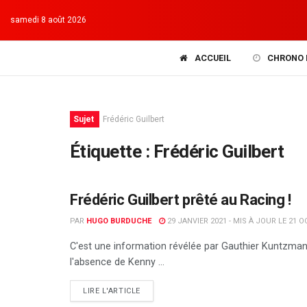
samedi 8 août 2026
ACCUEIL
CHRONO 
Sujet
Frédéric Guilbert
Étiquette :
Frédéric Guilbert
Frédéric Guilbert prêté au Racing !
RC STRASBOURG
PAR
HUGO BURDUCHE
29 JANVIER 2021 - MIS À JOUR LE 21 
C'est une information révélée par Gauthier Kuntzmann
l'absence de Kenny ...
DETAILS
LIRE L'ARTICLE