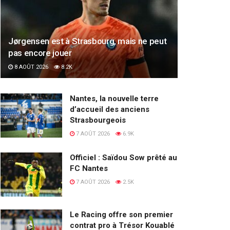
Jørgensen est à Strasbourg, mais ne peut
pas encore jouer
8 AOÛT 2026
8.2K
Nantes, la nouvelle terre
d’accueil des anciens
Strasbourgeois
7 AOÛT 2026
6.9K
Officiel : Saïdou Sow prêté au
FC Nantes
7 AOÛT 2026
2.5K
Le Racing offre son premier
contrat pro à Trésor Kouablé