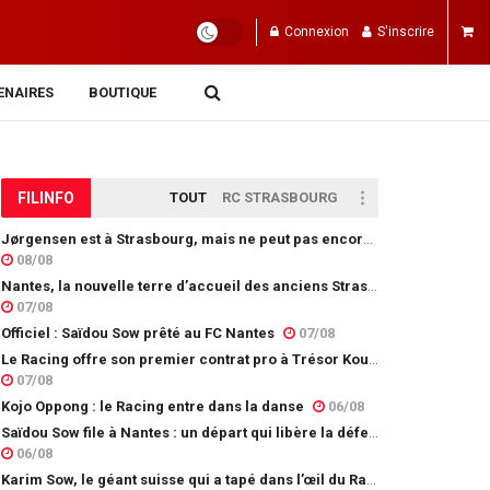
Connexion
S'inscrire
ENAIRES
BOUTIQUE
FIL
INFO
TOUT
RC STRASBOURG
Jørgensen est à Strasbourg, mais ne peut pas encore jouer
08/08
Nantes, la nouvelle terre d’accueil des anciens Strasbourgeois
07/08
Officiel : Saïdou Sow prêté au FC Nantes
07/08
Le Racing offre son premier contrat pro à Trésor Kouablé
07/08
Kojo Oppong : le Racing entre dans la danse
06/08
Saïdou Sow file à Nantes : un départ qui libère la défense
06/08
Karim Sow, le géant suisse qui a tapé dans l’œil du Racing