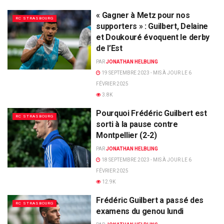
« Gagner à Metz pour nos
RC STRASBOURG
supporters » : Guilbert, Delaine
et Doukouré évoquent le derby
de l’Est
PAR
JONATHAN HELBLING
19 SEPTEMBRE 2023 - MIS À JOUR LE 6
FÉVRIER 2025
3.8K
Pourquoi Frédéric Guilbert est
RC STRASBOURG
sorti à la pause contre
Montpellier (2-2)
PAR
JONATHAN HELBLING
18 SEPTEMBRE 2023 - MIS À JOUR LE 6
FÉVRIER 2025
12.9K
Frédéric Guilbert a passé des
RC STRASBOURG
examens du genou lundi