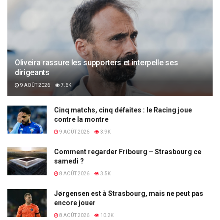
Oliveira rassure les supporters et interpelle ses
dirigeants
9 AOÛT 2026
7.6K
Cinq matchs, cinq défaites : le Racing joue
contre la montre
9 AOÛT 2026
3.9K
Comment regarder Fribourg – Strasbourg ce
samedi ?
8 AOÛT 2026
3.5K
Jørgensen est à Strasbourg, mais ne peut pas
encore jouer
8 AOÛT 2026
10.2K