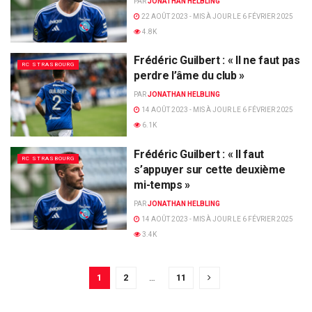
PAR
JONATHAN HELBLING
22 AOÛT 2023 - MIS À JOUR LE 6 FÉVRIER 2025
4.8K
Frédéric Guilbert : « Il ne faut pas
RC STRASBOURG
perdre l’âme du club »
PAR
JONATHAN HELBLING
14 AOÛT 2023 - MIS À JOUR LE 6 FÉVRIER 2025
6.1K
Frédéric Guilbert : « Il faut
RC STRASBOURG
s’appuyer sur cette deuxième
mi-temps »
PAR
JONATHAN HELBLING
14 AOÛT 2023 - MIS À JOUR LE 6 FÉVRIER 2025
3.4K
1
2
…
11