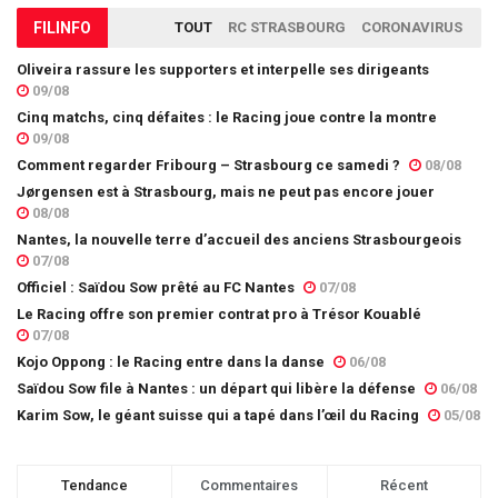
FIL
INFO
TOUT
RC STRASBOURG
CORONAVIRUS
Oliveira rassure les supporters et interpelle ses dirigeants
09/08
Cinq matchs, cinq défaites : le Racing joue contre la montre
09/08
Comment regarder Fribourg – Strasbourg ce samedi ?
08/08
Jørgensen est à Strasbourg, mais ne peut pas encore jouer
08/08
Nantes, la nouvelle terre d’accueil des anciens Strasbourgeois
07/08
Officiel : Saïdou Sow prêté au FC Nantes
07/08
Le Racing offre son premier contrat pro à Trésor Kouablé
07/08
Kojo Oppong : le Racing entre dans la danse
06/08
Saïdou Sow file à Nantes : un départ qui libère la défense
06/08
Karim Sow, le géant suisse qui a tapé dans l’œil du Racing
05/08
Tendance
Commentaires
Récent