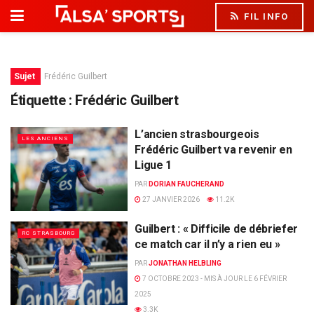
FIL INFO
Sujet
Frédéric Guilbert
Étiquette :
Frédéric Guilbert
L’ancien strasbourgeois
LES ANCIENS
Frédéric Guilbert va revenir en
Ligue 1
PAR
DORIAN FAUCHERAND
27 JANVIER 2026
11.2K
Guilbert : « Difficile de débriefer
RC STRASBOURG
ce match car il n’y a rien eu »
PAR
JONATHAN HELBLING
7 OCTOBRE 2023 - MIS À JOUR LE 6 FÉVRIER
2025
3.3K