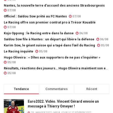
Nantes, la nouvelle terre d’accueil des anciens Strasbourgeois
07/08
Officiel : Saïdou Sow prêté au FC Nantes
07/08
Le Racing offre son premier contrat pro à Trésor Kouablé
07/08
Kojo Oppong : le Racing entre dans la danse
06/08
Saïdou Sow file à Nantes : un départ qui libère la défense
06/08
Karim Sow, le géant suisse qui a tapé dans l’œil du Racing
05/08
Le Racing inquiète
05/08
Hugo Oliveira : « Dîtes aux supporters de ne pas s’inquiéter »
05/08
Résultats, réactions des joueurs… Hugo Oliveira maintient son exigence
05/08
Tendance
Commentaires
Récent
Euro2022. Vidéo. Vincent Gérard envoie un
message à Thierry Omeyer !
29 JANVIER 2022 - MIS À JOUR LE 17 FÉVRIER 2022