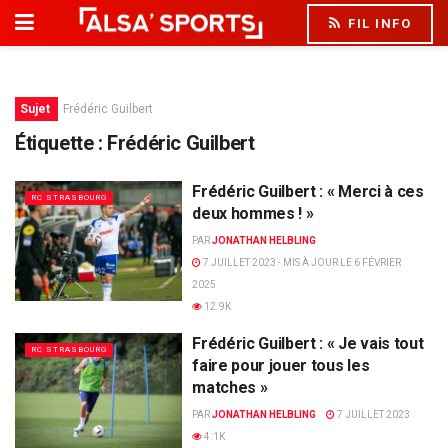
FIL INFO
Sujet
Frédéric Guilbert
Étiquette :
Frédéric Guilbert
Frédéric Guilbert : « Merci à ces
RC STRASBOURG
deux hommes ! »
PAR
JONATHAN HELBLING
7 JUILLET 2023 - MIS À JOUR LE 6 FÉVRIER
2025
12.9K
Frédéric Guilbert : « Je vais tout
RC STRASBOURG
faire pour jouer tous les
matches »
PAR
JONATHAN HELBLING
7 JUILLET 2023
4.1K