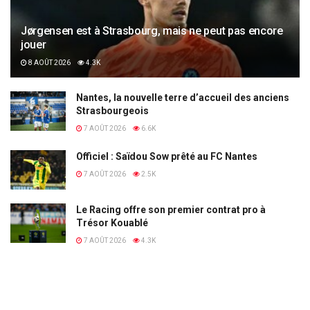
Jørgensen est à Strasbourg, mais ne peut pas encore
jouer
8 AOÛT 2026
4.3K
Nantes, la nouvelle terre d’accueil des anciens
Strasbourgeois
7 AOÛT 2026
6.6K
Officiel : Saïdou Sow prêté au FC Nantes
7 AOÛT 2026
2.5K
Le Racing offre son premier contrat pro à
Trésor Kouablé
7 AOÛT 2026
4.3K