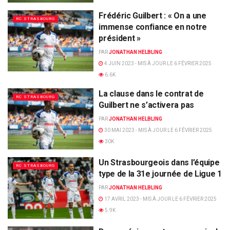
Frédéric Guilbert : « On a une
RC STRASBOURG
immense confiance en notre
président »
PAR
JONATHAN HELBLING
4 JUIN 2023 - MIS À JOUR LE 6 FÉVRIER 2025
6.6K
La clause dans le contrat de
RC STRASBOURG
Guilbert ne s’activera pas
PAR
JONATHAN HELBLING
30 MAI 2023 - MIS À JOUR LE 6 FÉVRIER 2025
30K
Un Strasbourgeois dans l’équipe
RC STRASBOURG
type de la 31e journée de Ligue 1
PAR
JONATHAN HELBLING
17 AVRIL 2023 - MIS À JOUR LE 6 FÉVRIER 2025
5.9K