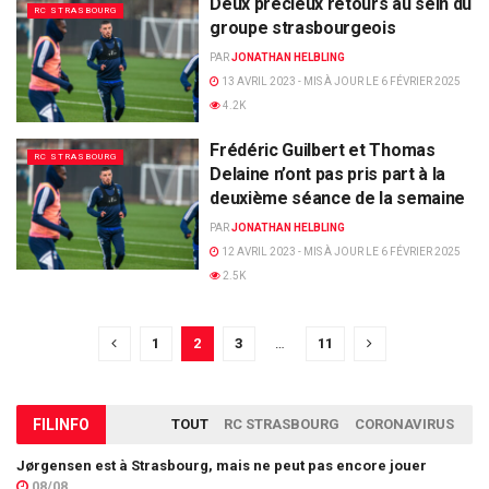
Deux précieux retours au sein du
RC STRASBOURG
groupe strasbourgeois
PAR
JONATHAN HELBLING
13 AVRIL 2023 - MIS À JOUR LE 6 FÉVRIER 2025
4.2K
Frédéric Guilbert et Thomas
RC STRASBOURG
Delaine n’ont pas pris part à la
deuxième séance de la semaine
PAR
JONATHAN HELBLING
12 AVRIL 2023 - MIS À JOUR LE 6 FÉVRIER 2025
2.5K
1
2
3
…
11
FIL
INFO
TOUT
RC STRASBOURG
CORONAVIRUS
Jørgensen est à Strasbourg, mais ne peut pas encore jouer
08/08