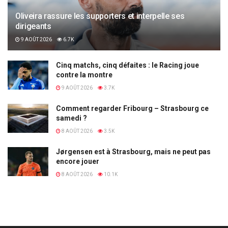
Oliveira rassure les supporters et interpelle ses
dirigeants
9 AOÛT 2026
6.7K
Cinq matchs, cinq défaites : le Racing joue
contre la montre
9 AOÛT 2026
3.7K
Comment regarder Fribourg – Strasbourg ce
samedi ?
8 AOÛT 2026
3.5K
Jørgensen est à Strasbourg, mais ne peut pas
encore jouer
8 AOÛT 2026
10.1K