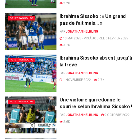
2.2K
Ibrahima Sissoko : « Un grand
RC STRASBOURG
pas de fait mais… »
PAR
JONATHAN HELBLING
13 MAI 2023 - MIS À JOUR LE 6 FÉVRIER 2025
3.7K
Ibrahima Sissoko absent jusqu’à
RC STRASBOURG
la trêve
PAR
JONATHAN HELBLING
1 NOVEMBRE 2022
2.7K
Une victoire qui redonne le
RC STRASBOURG
sourire selon Ibrahima Sissoko !
PAR
JONATHAN HELBLING
9 OCTOBRE 2022
2.6K