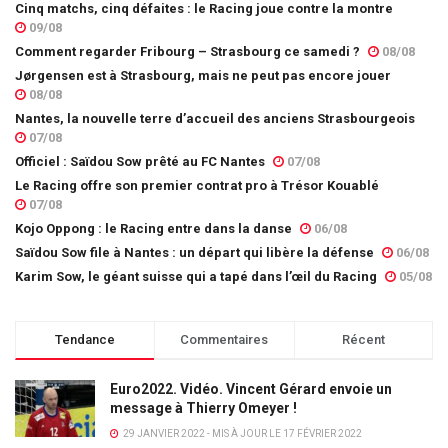
Cinq matchs, cinq défaites : le Racing joue contre la montre
09/08
Comment regarder Fribourg – Strasbourg ce samedi ?
08/08
Jørgensen est à Strasbourg, mais ne peut pas encore jouer
08/08
Nantes, la nouvelle terre d’accueil des anciens Strasbourgeois
07/08
Officiel : Saïdou Sow prêté au FC Nantes
07/08
Le Racing offre son premier contrat pro à Trésor Kouablé
07/08
Kojo Oppong : le Racing entre dans la danse
06/08
Saïdou Sow file à Nantes : un départ qui libère la défense
06/08
Karim Sow, le géant suisse qui a tapé dans l’œil du Racing
05/08
Tendance
Commentaires
Récent
Euro2022. Vidéo. Vincent Gérard envoie un
message à Thierry Omeyer !
29 JANVIER 2022 - MIS À JOUR LE 17 FÉVRIER 2022