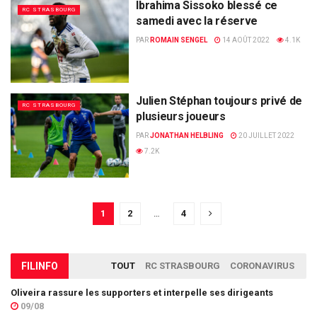
Ibrahima Sissoko blessé ce
RC STRASBOURG
samedi avec la réserve
PAR
ROMAIN SENGEL
14 AOÛT 2022
4.1K
Julien Stéphan toujours privé de
RC STRASBOURG
plusieurs joueurs
PAR
JONATHAN HELBLING
20 JUILLET 2022
7.2K
1
2
…
4
FIL
INFO
TOUT
RC STRASBOURG
CORONAVIRUS
Oliveira rassure les supporters et interpelle ses dirigeants
09/08