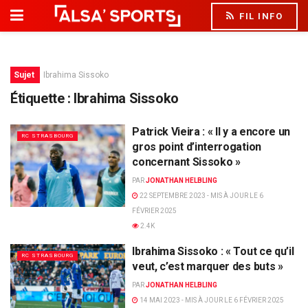
FIL INFO
Sujet
Ibrahima Sissoko
Étiquette :
Ibrahima Sissoko
Patrick Vieira : « Il y a encore un
RC STRASBOURG
gros point d’interrogation
concernant Sissoko »
PAR
JONATHAN HELBLING
22 SEPTEMBRE 2023 - MIS À JOUR LE 6
FÉVRIER 2025
2.4K
Ibrahima Sissoko : « Tout ce qu’il
RC STRASBOURG
veut, c’est marquer des buts »
PAR
JONATHAN HELBLING
14 MAI 2023 - MIS À JOUR LE 6 FÉVRIER 2025