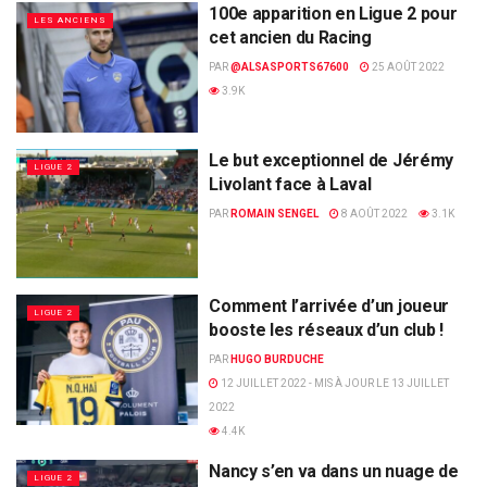
100e apparition en Ligue 2 pour
LES ANCIENS
cet ancien du Racing
PAR
@ALSASPORTS67600
25 AOÛT 2022
3.9K
Le but exceptionnel de Jérémy
LIGUE 2
Livolant face à Laval
PAR
ROMAIN SENGEL
8 AOÛT 2022
3.1K
Comment l’arrivée d’un joueur
LIGUE 2
booste les réseaux d’un club !
PAR
HUGO BURDUCHE
12 JUILLET 2022 - MIS À JOUR LE 13 JUILLET
2022
4.4K
Nancy s’en va dans un nuage de
LIGUE 2