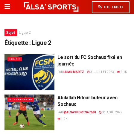
FIL INFO
Sujet
Ligue 2
Étiquette :
Ligue 2
Le sort du FC Sochaux fixé en
LIGUE 2
journée
PAR
LILIAN MARTZ
31 JUILLET 2023
2.1K
Abdallah Ndour buteur avec
RC STRASBOURG
Sochaux
PAR
@ALSASPORTS67600
31 AOÛT 2022
1.9K