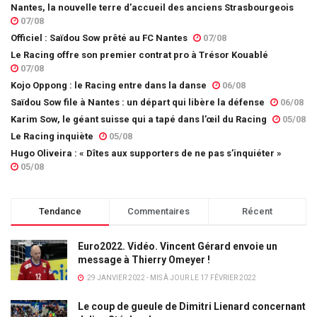
Nantes, la nouvelle terre d’accueil des anciens Strasbourgeois
07/08
Officiel : Saïdou Sow prêté au FC Nantes
07/08
Le Racing offre son premier contrat pro à Trésor Kouablé
07/08
Kojo Oppong : le Racing entre dans la danse
06/08
Saïdou Sow file à Nantes : un départ qui libère la défense
06/08
Karim Sow, le géant suisse qui a tapé dans l’œil du Racing
05/08
Le Racing inquiète
05/08
Hugo Oliveira : « Dîtes aux supporters de ne pas s’inquiéter »
05/08
Tendance
Commentaires
Récent
Euro2022. Vidéo. Vincent Gérard envoie un
message à Thierry Omeyer !
29 JANVIER 2022 - MIS À JOUR LE 17 FÉVRIER 2022
Le coup de gueule de Dimitri Lienard concernant