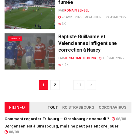
fumée
PAR
ROMAIN SENGEL
23 AVRIL 2022 - MIS À JOUR LE 24 AVRIL 2022
3K
Baptiste Guillaume et
LIGUE 2
Valenciennes infligent une
correction à Nancy
PAR
JONATHAN HELBLING
1 FÉVRIER 2022
4.2K
1
2
…
11
FIL
INFO
TOUT
RC STRASBOURG
CORONAVIRUS
Comment regarder Fribourg – Strasbourg ce samedi ?
08/08
Jørgensen est à Strasbourg, mais ne peut pas encore jouer
08/08