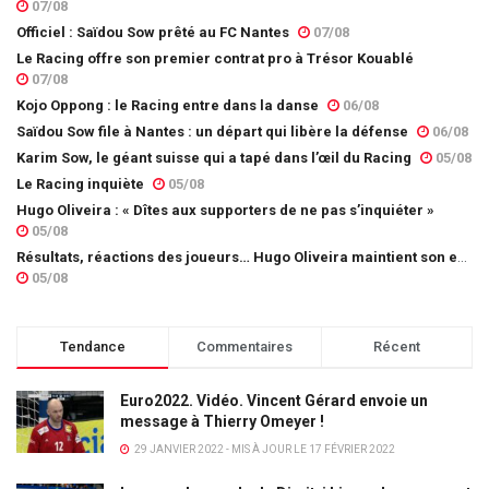
07/08
Officiel : Saïdou Sow prêté au FC Nantes
07/08
Le Racing offre son premier contrat pro à Trésor Kouablé
07/08
Kojo Oppong : le Racing entre dans la danse
06/08
Saïdou Sow file à Nantes : un départ qui libère la défense
06/08
Karim Sow, le géant suisse qui a tapé dans l’œil du Racing
05/08
Le Racing inquiète
05/08
Hugo Oliveira : « Dîtes aux supporters de ne pas s’inquiéter »
05/08
Résultats, réactions des joueurs… Hugo Oliveira maintient son exigence
05/08
Tendance
Commentaires
Récent
Euro2022. Vidéo. Vincent Gérard envoie un
message à Thierry Omeyer !
29 JANVIER 2022 - MIS À JOUR LE 17 FÉVRIER 2022