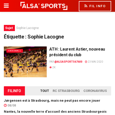
FIL INFO
Sujet
Sophie Lacogne
Étiquette :
Sophie Lacogne
ATH : Laurent Astier, nouveau
HANDBALL
président du club
PAR
@ALSASPORTS67600
23 MAI 2020
2K
FIL
INFO
TOUT
RC STRASBOURG
CORONAVIRUS
Jørgensen est à Strasbourg, mais ne peut pas encore jouer
08/08
Nantes, la nouvelle terre d’accueil des anciens Strasbourgeois