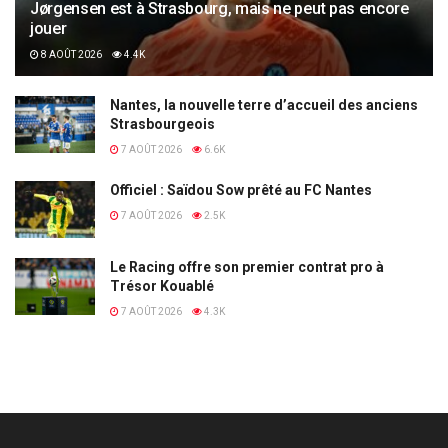
Jørgensen est à Strasbourg, mais ne peut pas encore
jouer
8 AOÛT 2026
4.4K
Nantes, la nouvelle terre d’accueil des anciens
Strasbourgeois
7 AOÛT 2026
6.6K
Officiel : Saïdou Sow prêté au FC Nantes
7 AOÛT 2026
2.5K
Le Racing offre son premier contrat pro à
Trésor Kouablé
7 AOÛT 2026
4.3K