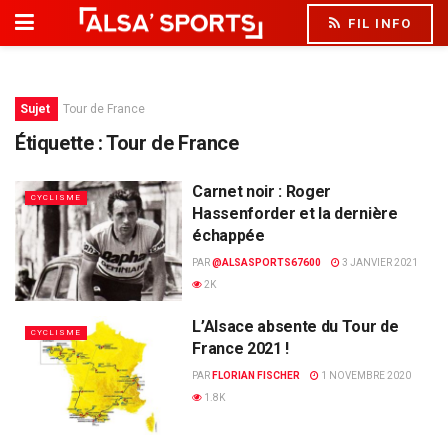
FIL INFO
Sujet
Tour de France
Étiquette :
Tour de France
Carnet noir : Roger
CYCLISME
Hassenforder et la dernière
échappée
PAR
@ALSASPORTS67600
3 JANVIER 2021
2K
L’Alsace absente du Tour de
CYCLISME
France 2021 !
PAR
FLORIAN FISCHER
1 NOVEMBRE 2020
1.8K