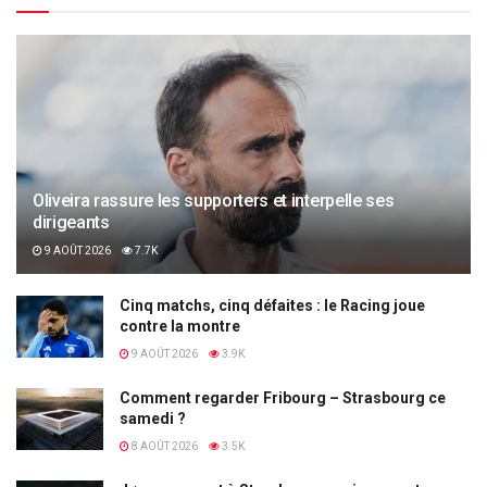
Oliveira rassure les supporters et interpelle ses
dirigeants
9 AOÛT 2026
7.7K
Cinq matchs, cinq défaites : le Racing joue
contre la montre
9 AOÛT 2026
3.9K
Comment regarder Fribourg – Strasbourg ce
samedi ?
8 AOÛT 2026
3.5K