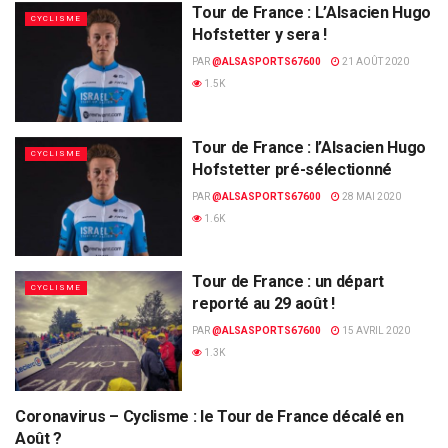
Tour de France : L’Alsacien Hugo
CYCLISME
Hofstetter y sera !
PAR
@ALSASPORTS67600
21 AOÛT 2020
1.5K
Tour de France : l’Alsacien Hugo
CYCLISME
Hofstetter pré-sélectionné
PAR
@ALSASPORTS67600
28 MAI 2020
1.6K
Tour de France : un départ
CYCLISME
reporté au 29 août !
PAR
@ALSASPORTS67600
15 AVRIL 2020
1.3K
Coronavirus – Cyclisme : le Tour de France décalé en
CORONAVIRUS
Août ?