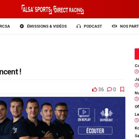
RCSA
ÉMISSIONS & VIDÉOS
PODCAST
NOS PART
Co
ncent !
36
0
Of
Ko