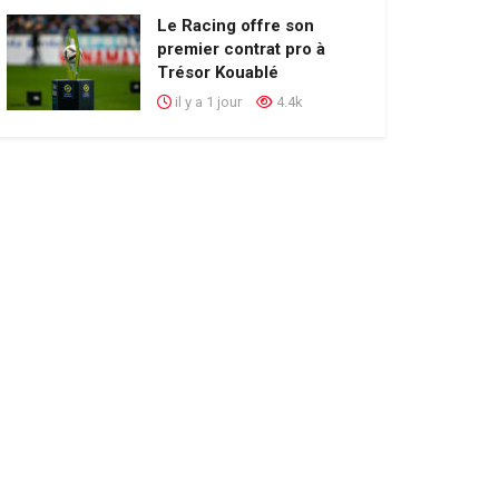
Le Racing offre son
premier contrat pro à
Trésor Kouablé
il y a 1 jour
4.4k