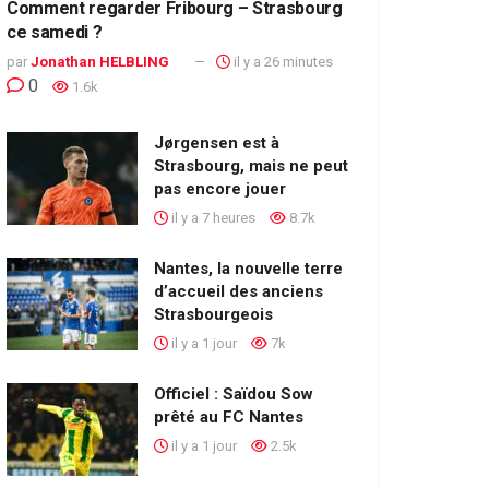
Comment regarder Fribourg – Strasbourg
ce samedi ?
par
Jonathan HELBLING
il y a 26 minutes
0
1.6k
Jørgensen est à
Strasbourg, mais ne peut
pas encore jouer
il y a 7 heures
8.7k
Nantes, la nouvelle terre
d’accueil des anciens
Strasbourgeois
il y a 1 jour
7k
Officiel : Saïdou Sow
prêté au FC Nantes
il y a 1 jour
2.5k