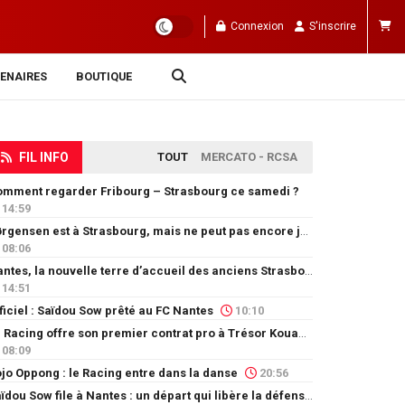
Connexion
S'inscrire
ENAIRES
BOUTIQUE
FIL INFO
TOUT
MERCATO - RCSA
mment regarder Fribourg – Strasbourg ce samedi ?
14:59
Jørgensen est à Strasbourg, mais ne peut pas encore jouer
08:06
Nantes, la nouvelle terre d’accueil des anciens Strasbourgeois
14:51
ficiel : Saïdou Sow prêté au FC Nantes
10:10
Le Racing offre son premier contrat pro à Trésor Kouablé
08:09
jo Oppong : le Racing entre dans la danse
20:56
Saïdou Sow file à Nantes : un départ qui libère la défense