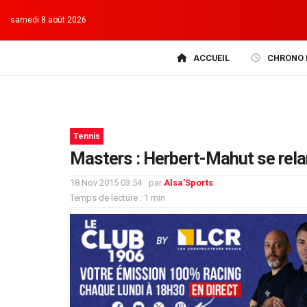
samedi 8 août 2026
ACCUEIL
CHRONO 
Tennis
Masters : Herbert-Mahut se rela
18 Nov 2015 03:54
par
Alsa'Sports
Temps de lecture : 1 min