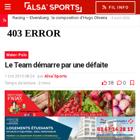
FIL INFO
Racing – Elversberg : la composition d’Hugo Oliveira
4 août 2026
Water-Polo
Le Team démarre par une défaite
1 Oct 2015 08:24
par
Alsa'Sports
38
0
Temps de lecture : 2 mins