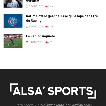
défense
6 AOÛT 2026
5.4K
Karim Sow, le géant suisse qui a tapé dans l’œil
du Racing
5 AOÛT 2026
5.3K
Le Racing inquiète
5 AOÛT 2026
4.2K
100% Sports, 100% Alsace ! Toute l'actualité du sport