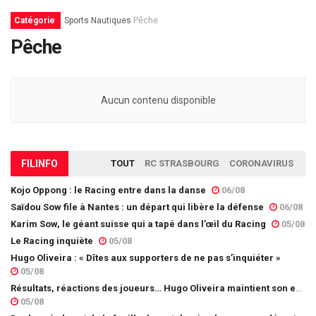
Catégorie
Sports Nautiques
Pêche
Pêche
Aucun contenu disponible
FIL
INFO
TOUT
RC STRASBOURG
CORONAVIRUS
Kojo Oppong : le Racing entre dans la danse
06/08
Saïdou Sow file à Nantes : un départ qui libère la défense
06/08
Karim Sow, le géant suisse qui a tapé dans l’œil du Racing
05/08
Le Racing inquiète
05/08
Hugo Oliveira : « Dîtes aux supporters de ne pas s’inquiéter »
05/08
Résultats, réactions des joueurs… Hugo Oliveira maintient son exigence
05/08