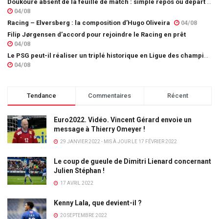
Doukouré absent de la feuille de match : simple repos ou départ imminent ?
04/08
Racing – Elversberg : la composition d’Hugo Oliveira
04/08
Filip Jørgensen d’accord pour rejoindre le Racing en prêt
04/08
Le PSG peut-il réaliser un triplé historique en Ligue des champions ?
04/08
Tendance
Commentaires
Récent
Euro2022. Vidéo. Vincent Gérard envoie un
message à Thierry Omeyer !
29 JANVIER 2022 - MIS À JOUR LE 17 FÉVRIER 2022
Le coup de gueule de Dimitri Lienard concernant
Julien Stéphan !
17 AVRIL 2022
Kenny Lala, que devient-il ?
20 SEPTEMBRE 2022