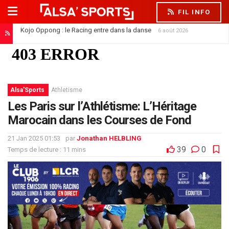
FIL INFO
Kojo Oppong : le Racing entre dans la danse
6 août 2026
Alsa'Sports
Athletisme
Les Paris sur l’Athlétisme: L’Héritage
Marocain dans les Courses de Fond
21 Jan 2025 01:53
par
Jonathan HELBLING
39
0
Temps de lecture : 11 mins