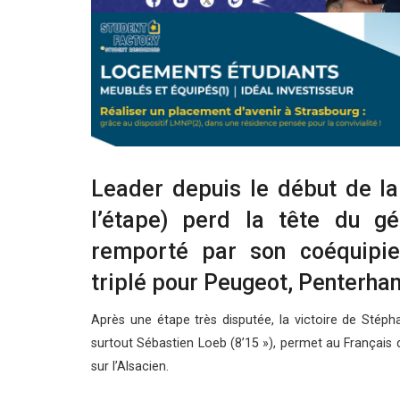
Leader depuis le début de l
l’étape) perd la tête du g
remporté par son coéquipie
triplé pour Peugeot, Penterhan
Après une étape très disputée, la victoire de Stéph
surtout Sébastien Loeb (8’15 »), permet au Françai
sur l’Alsacien.