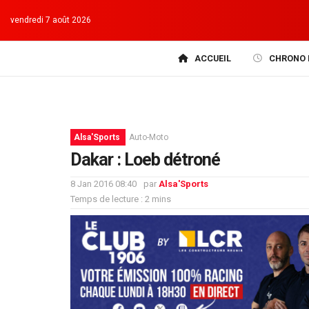
vendredi 7 août 2026
ACCUEIL
CHRONO 
Alsa'Sports
Auto-Moto
Dakar : Loeb détroné
8 Jan 2016 08:40
par
Alsa'Sports
Temps de lecture : 2 mins