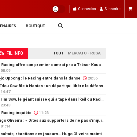
Connexion
S'inscrire
ENAIRES
BOUTIQUE
FIL INFO
TOUT
MERCATO - RCSA
Le Racing offre son premier contrat pro à Trésor Kouablé
08:09
jo Oppong : le Racing entre dans la danse
20:56
Saïdou Sow file à Nantes : un départ qui libère la défense
14:47
Karim Sow, le géant suisse qui a tapé dans l’œil du Racing
23:43
 Racing inquiète
11:23
Hugo Oliveira : « Dîtes aux supporters de ne pas s’inquiéter »
01:14
Résultats, réactions des joueurs… Hugo Oliveira maintient son exigence