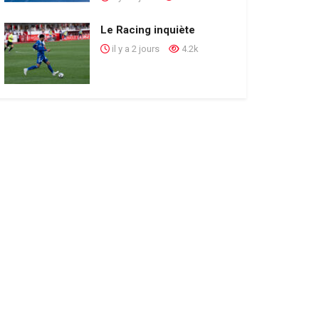
Le Racing inquiète
il y a 2 jours
4.2k