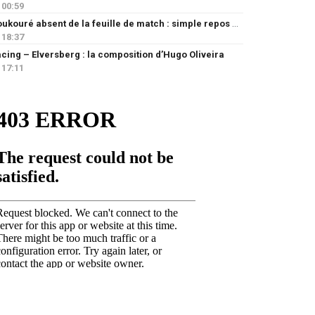
00:59
Doukouré absent de la feuille de match : simple repos ou départ imminent ?
18:37
cing – Elversberg : la composition d’Hugo Oliveira
17:11