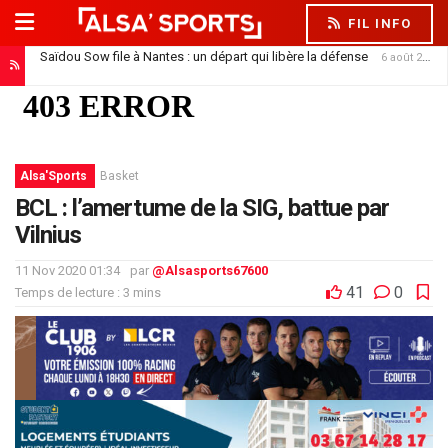
FIL INFO
Saïdou Sow file à Nantes : un départ qui libère la défense
6 août 2026
Alsa'Sports
Basket
BCL : l’amertume de la SIG, battue par
Vilnius
11 Nov 2020 01:34
par
@Alsasports67600
41
0
Temps de lecture : 3 mins