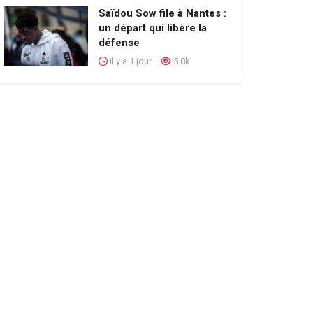
Saïdou Sow file à Nantes :
un départ qui libère la
défense
il y a 1 jour
5.8k