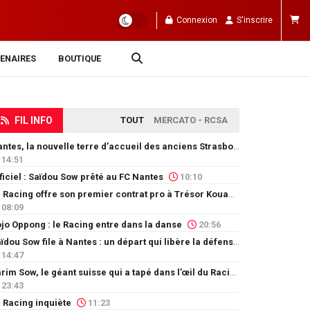
Connexion
S'inscrire
ENAIRES
BOUTIQUE
FIL INFO
TOUT
MERCATO - RCSA
Nantes, la nouvelle terre d’accueil des anciens Strasbourgeois
14:51
ficiel : Saïdou Sow prêté au FC Nantes
10:10
Le Racing offre son premier contrat pro à Trésor Kouablé
08:09
jo Oppong : le Racing entre dans la danse
20:56
Saïdou Sow file à Nantes : un départ qui libère la défense
14:47
Karim Sow, le géant suisse qui a tapé dans l’œil du Racing
23:43
 Racing inquiète
11:23