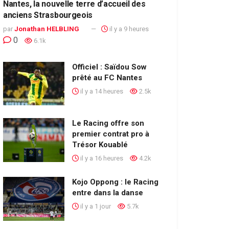
Nantes, la nouvelle terre d’accueil des
anciens Strasbourgeois
par
Jonathan HELBLING
il y a 9 heures
0
6.1k
Officiel : Saïdou Sow
prêté au FC Nantes
il y a 14 heures
2.5k
Le Racing offre son
premier contrat pro à
Trésor Kouablé
il y a 16 heures
4.2k
Kojo Oppong : le Racing
entre dans la danse
il y a 1 jour
5.7k