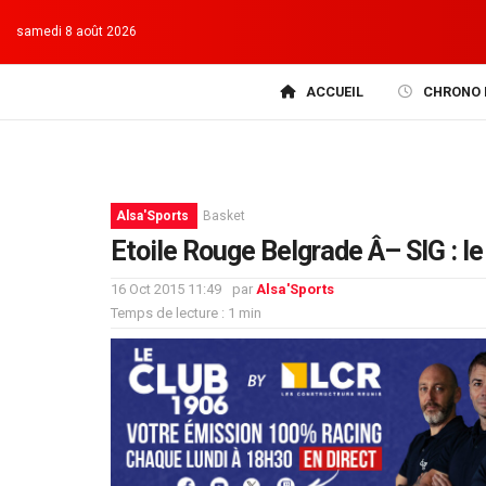
samedi 8 août 2026
ACCUEIL
CHRONO 
Alsa'Sports
Basket
Etoile Rouge Belgrade Â– SIG : l
16 Oct 2015 11:49
par
Alsa'Sports
Temps de lecture : 1 min