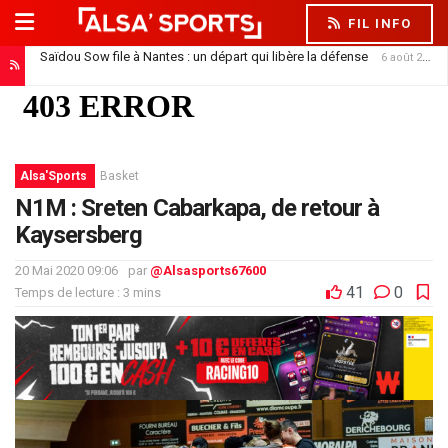
FIL INFO
Saïdou Sow file à Nantes : un départ qui libère la défense
6 août 2026
Alsa'Sports
Basket
N1M : Sreten Cabarkapa, de retour à
Kaysersberg
20 Mai 2020 09:06
par
@Alsasports67600
41
0
Temps de lecture : 3 mins