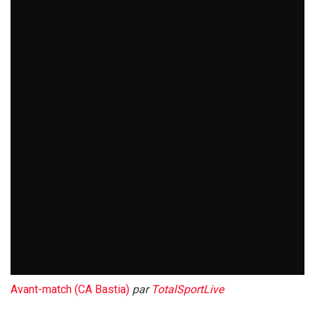
Avant-match (CA Bastia)
par
TotalSportLive