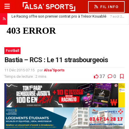
FIL INFO
Le Racing offre son premier contrat pro à Trésor Kouablé
7 août 2026
Football
Bastia – RCS : Le 11 strasbourgeois
11 Déc 2015 07:15
par
Alsa'Sports
37
0
Temps de lecture : 2 mins