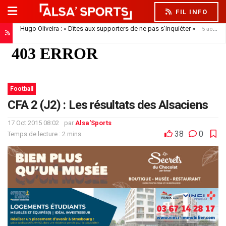
FIL INFO
Hugo Oliveira : « Dîtes aux supporters de ne pas s’inquiéter »
5 août 2026
Résultats, réactions des joueurs… Hugo Oliveira maintient son exigence
Football
CFA 2 (J2) : Les résultats des Alsaciens
17 Oct 2015 08:02
par
Alsa'Sports
38
0
Temps de lecture : 2 mins