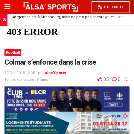
FIL INFO
Jørgensen est à Strasbourg, mais ne peut pas encore jouer
8 août 2026
Football
Colmar s’enfonce dans la crise
17 Oct 2015 12:35
par
Alsa'Sports
35
0
Temps de lecture : 3 mins