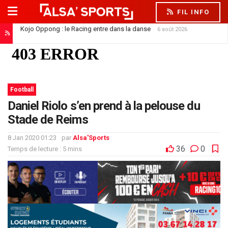
FIL INFO
Kojo Oppong : le Racing entre dans la danse
6 août 2026
Football
Daniel Riolo s’en prend à la pelouse du
Stade de Reims
8 Jan 2020 01:23
par
Alsa'Sports
36
0
Temps de lecture : 5 mins