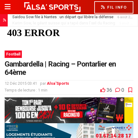
FIL INFO
Saïdou Sow file à Nantes : un départ qui libère la défense
6 août 2026
Karim Sow, le géant suisse qui a tapé dans l’œil du Racing
5 août 2026
Football
Gambardella | Racing – Pontarlier en
64ème
12 Déc 2015 03:41
par
Alsa'Sports
36
0
Temps de lecture : 1 min