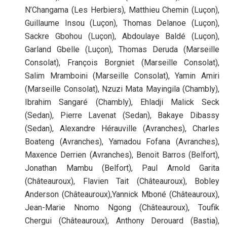
N’Changama (Les Herbiers), Matthieu Chemin (Luçon),
Guillaume Insou (Luçon), Thomas Delanoe (Luçon),
Sackre Gbohou (Luçon), Abdoulaye Baldé (Luçon),
Garland Gbelle (Luçon), Thomas Deruda (Marseille
Consolat), François Borgniet (Marseille Consolat),
Salim Mramboini (Marseille Consolat), Yamin Amiri
(Marseille Consolat), Nzuzi Mata Mayingila (Chambly),
Ibrahim Sangaré (Chambly), Ehladji Malick Seck
(Sedan), Pierre Lavenat (Sedan), Bakaye Dibassy
(Sedan), Alexandre Hérauville (Avranches), Charles
Boateng (Avranches), Yamadou Fofana (Avranches),
Maxence Derrien (Avranches), Benoit Barros (Belfort),
Jonathan Mambu (Belfort), Paul Arnold Garita
(Châteauroux), Flavien Tait (Châteauroux), Bobley
Anderson (Châteauroux),Yannick Mboné (Châteauroux),
Jean-Marie Nnomo Ngong (Châteauroux), Toufik
Chergui (Châteauroux), Anthony Derouard (Bastia),