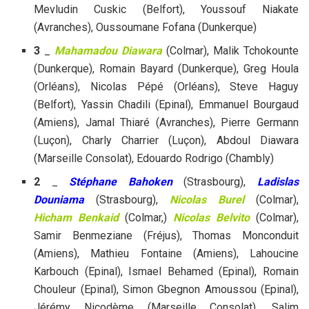
Mevludin Cuskic (Belfort), Youssouf Niakate
(Avranches), Oussoumane Fofana (Dunkerque)
3
_
Mahamadou Diawara
(Colmar), Malik Tchokounte
(Dunkerque), Romain Bayard (Dunkerque), Greg Houla
(Orléans), Nicolas Pépé (Orléans), Steve Haguy
(Belfort), Yassin Chadili (Epinal), Emmanuel Bourgaud
(Amiens), Jamal Thiaré (Avranches), Pierre Germann
(Luçon), Charly Charrier (Luçon), Abdoul Diawara
(Marseille Consolat), Edouardo Rodrigo (Chambly)
2
_
Stéphane Bahoken
(Strasbourg),
Ladislas
Douniama
(Strasbourg),
Nicolas Burel
(Colmar),
Hicham Benkaid
(Colmar,)
Nicolas Belvito
(Colmar),
Samir Benmeziane (Fréjus), Thomas Monconduit
(Amiens), Mathieu Fontaine (Amiens), Lahoucine
Karbouch (Epinal), Ismael Behamed (Epinal), Romain
Chouleur (Epinal), Simon Gbegnon Amoussou (Epinal),
Jérémy Nicodème (Marseille Consolat), Salim