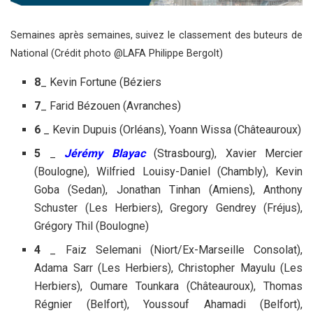
Semaines après semaines, suivez le classement des buteurs de
National (Crédit photo @LAFA Philippe Bergolt)
8
_ Kevin Fortune (Béziers
7
_ Farid Bézouen (Avranches)
6
_ Kevin Dupuis (Orléans), Yoann Wissa (Châteauroux)
5
_
Jérémy Blayac
(Strasbourg), Xavier Mercier
(Boulogne), Wilfried Louisy-Daniel (Chambly), Kevin
Goba (Sedan), Jonathan Tinhan (Amiens), Anthony
Schuster (Les Herbiers), Gregory Gendrey (Fréjus),
Grégory Thil (Boulogne)
4
_ Faiz Selemani (Niort/Ex-Marseille Consolat),
Adama Sarr (Les Herbiers), Christopher Mayulu (Les
Herbiers), Oumare Tounkara (Châteauroux), Thomas
Régnier (Belfort), Youssouf Ahamadi (Belfort),