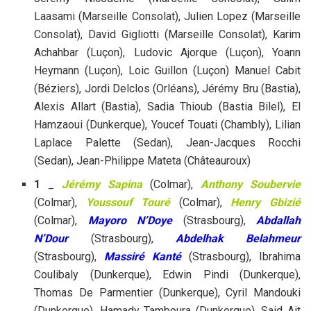
Laasami (Marseille Consolat), Julien Lopez (Marseille
Consolat), David Gigliotti (Marseille Consolat), Karim
Achahbar (Luçon), Ludovic Ajorque (Luçon), Yoann
Heymann (Luçon), Loic Guillon (Luçon) Manuel Cabit
(Béziers), Jordi Delclos (Orléans), Jérémy Bru (Bastia),
Alexis Allart (Bastia), Sadia Thioub (Bastia Bilel), El
Hamzaoui (Dunkerque), Youcef Touati (Chambly), Lilian
Laplace Palette (Sedan), Jean-Jacques Rocchi
(Sedan), Jean-Philippe Mateta (Châteauroux)
1
_
Jérémy Sapina
(Colmar),
Anthony Soubervie
(Colmar),
Youssouf Touré
(Colmar),
Henry Gbizié
(Colmar),
Mayoro N’Doye
(Strasbourg),
Abdallah
N’Dour
(Strasbourg),
Abdelhak Belahmeur
(Strasbourg),
Massiré Kanté
(Strasbourg), Ibrahima
Coulibaly (Dunkerque), Edwin Pindi (Dunkerque),
Thomas De Parmentier (Dunkerque), Cyril Mandouki
(Dunkerque), Hamady Tamboura (Dunkerque), Said Ait