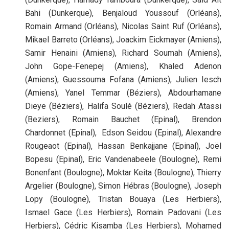
Bahi (Dunkerque), Benjaloud Youssouf (Orléans),
Romain Armand (Orléans), Nicolas Saint Ruf (Orléans),
Mikael Barreto (Orléans), Joackim Eickmayer (Amiens),
Samir Henaini (Amiens), Richard Soumah (Amiens),
John Gope-Fenepej
(Amiens), Khaled Adenon
(Amiens), Guessouma Fofana (Amiens), Julien Iesch
(Amiens), Yanel Temmar (Béziers), Abdourhamane
Dieye (Béziers), Halifa Soulé (Béziers), Redah Atassi
(Beziers), Romain Bauchet (Epinal), Brendon
Chardonnet (Epinal), Edson Seidou (Epinal), Alexandre
Rougeaot (Epinal), Hassan Benkajjane (Epinal), Joël
Bopesu (Epinal), Eric Vandenabeele (Boulogne), Remi
Bonenfant (Boulogne), Moktar Keita (Boulogne), Thierry
Argelier (Boulogne), Simon Hébras (Boulogne), Joseph
Lopy (Boulogne), Tristan Bouaya (Les Herbiers),
Ismael Gace (Les Herbiers), Romain Padovani (Les
Herbiers), Cédric Kisamba (Les Herbiers), Mohamed