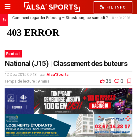
FIL INFO
Comment regarder Fribourg – Strasbourg ce samedi ?
8 août 2026
Football
National (J15) | Classement des buteurs
12 Déc 2015 09:13
par
Alsa'Sports
36
0
Temps de lecture : 9 mins